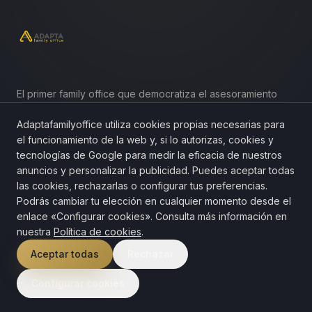
El primer family office que democratiza el asesoramiento
patrimonial integral. Cuatro disciplinas, una sola
conversación.
Adaptafamilyoffice utiliza cookies propias necesarias para
el funcionamiento de la web y, si lo autorizas, cookies y
tecnologías de Google para medir la eficacia de nuestros
anuncios y personalizar la publicidad. Puedes aceptar todas
las cookies, rechazarlas o configurar tus preferencias.
Podrás cambiar tu elección en cualquier momento desde el
NAVEGACIÓN
enlace «Configurar cookies». Consulta más información en
nuestra
Política de cookies
.
Inicio
Aceptar todas
Rechazar
Servicios
Configurar cookies
Conócenos