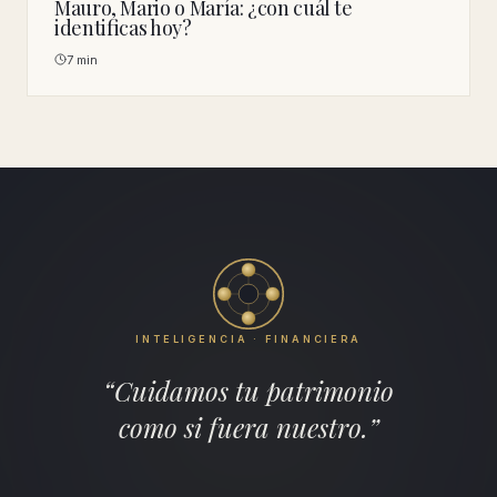
Mauro, Mario o María: ¿con cuál te
identificas hoy?
7 min
INTELIGENCIA · FINANCIERA
“Cuidamos tu patrimonio
como si fuera nuestro.”