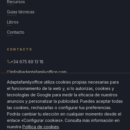
Recursos
Guías técnicas
Libros
Contacto
CONTACTO
+34 675 89 13 18
info@adaptafamilyoffice.com
Adaptafamilyoffice utiliza cookies propias necesarias para
Paseo de la Castellana 40, planta 8
28046 Madrid · España
el funcionamiento de la web y, si lo autorizas, cookies y
tecnologías de Google para medir la eficacia de nuestros
anuncios y personalizar la publicidad. Puedes aceptar todas
Diagnóstico gratuito
las cookies, rechazarlas o configurar tus preferencias.
Podrás cambiar tu elección en cualquier momento desde el
enlace «Configurar cookies». Consulta más información en
nuestra
Política de cookies
.