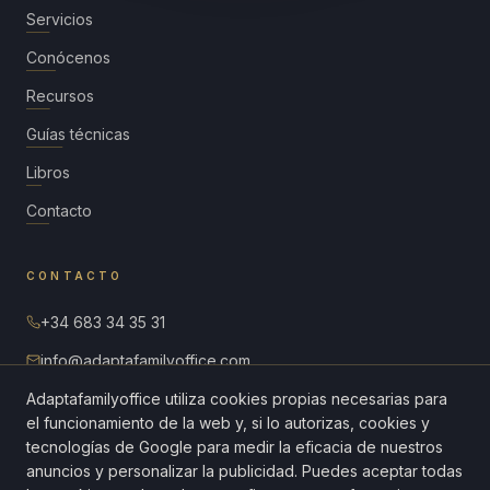
Servicios
Conócenos
Recursos
Guías técnicas
Libros
Contacto
CONTACTO
+34 683 34 35 31
info@adaptafamilyoffice.com
Adaptafamilyoffice utiliza cookies propias necesarias para
Paseo de la Castellana 40, planta 8
28046 Madrid · España
el funcionamiento de la web y, si lo autorizas, cookies y
tecnologías de Google para medir la eficacia de nuestros
anuncios y personalizar la publicidad. Puedes aceptar todas
Diagnóstico gratuito